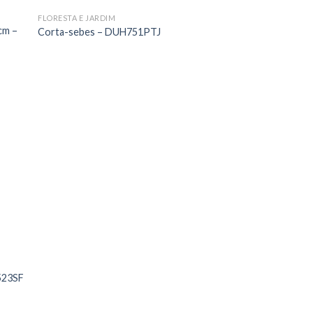
FLORESTA E JARDIM
cm –
Corta-sebes – DUH751PTJ
H523SF